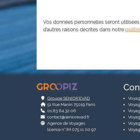
Vos données personnelles seront utilisées
d’autres raisons décrites dans notre
politi
.
Con
Groupe SENIOR’EVAD
Voyag
51 Rue Manin 75019 Paris
Voyag
01.83.64.32.06
Voyag
contact@seniorevad.fr
Voyag
Agence de Voyages
Voyag
licence n° IM 075 11 00 97
Voyag