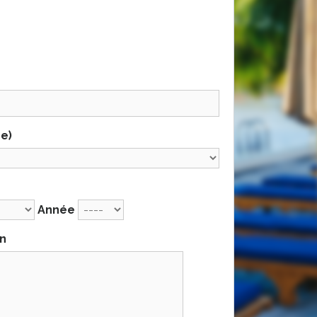
re)
Année
on