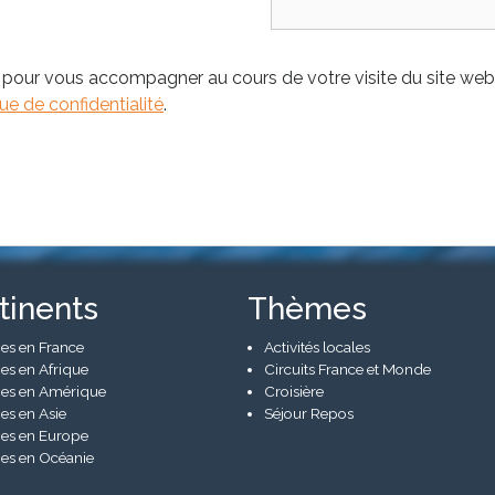
 pour vous accompagner au cours de votre visite du site web,
que de confidentialité
.
tinents
Thèmes
es en France
Activités locales
es en Afrique
Circuits France et Monde
es en Amérique
Croisière
es en Asie
Séjour Repos
es en Europe
es en Océanie