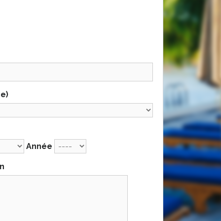
re)
Année
on