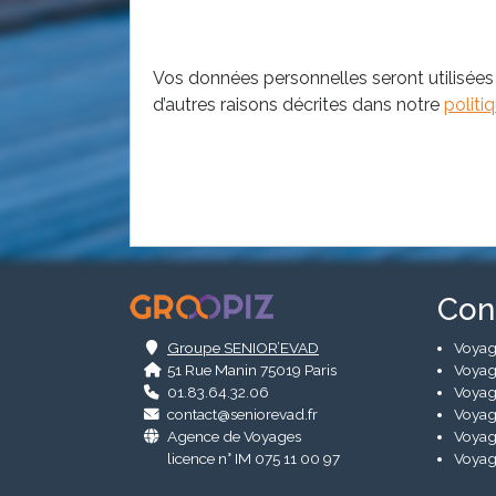
Vos données personnelles seront utilisées
d’autres raisons décrites dans notre
politi
.
Con
Groupe SENIOR’EVAD
Voyag
51 Rue Manin 75019 Paris
Voyag
01.83.64.32.06
Voyag
contact@seniorevad.fr
Voyag
Agence de Voyages
Voyag
licence n° IM 075 11 00 97
Voyag