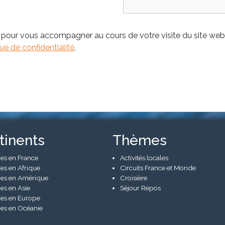
 pour vous accompagner au cours de votre visite du site web,
que de confidentialité
.
tinents
Thèmes
es en France
Activités locales
es en Afrique
Circuits France et Monde
es en Amérique
Croisière
es en Asie
Séjour Repos
es en Europe
es en Océanie