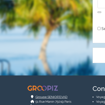
Alte
Se
.
Con
Groupe SENIOR’EVAD
Voyag
51 Rue Manin 75019 Paris
Voyag