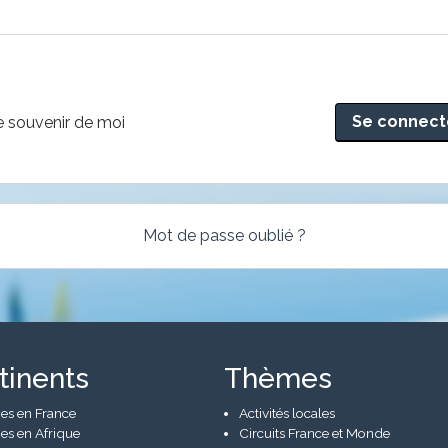
rnative:
 souvenir de moi
Mot de passe oublié ?
tinents
Thèmes
es en France
Activités locales
es en Afrique
Circuits France et Monde