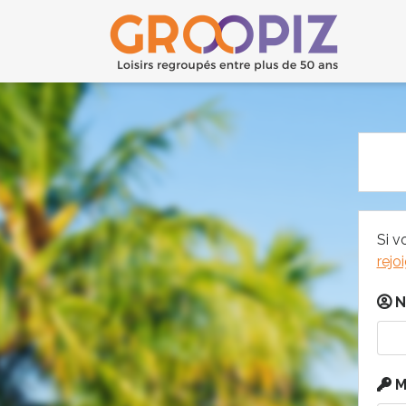
Si v
rejo
N
M