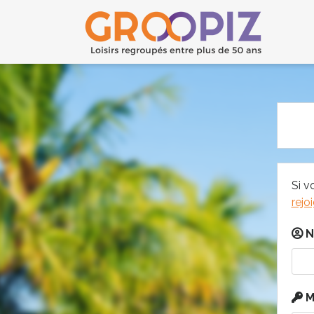
Si v
rejo
N
M