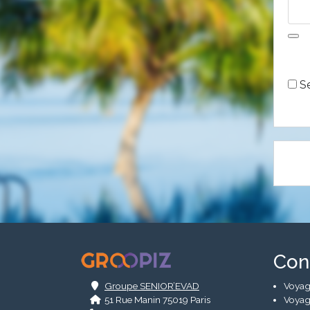
Alte
Se
.
Con
Groupe SENIOR’EVAD
Voyag
51 Rue Manin 75019 Paris
Voyag