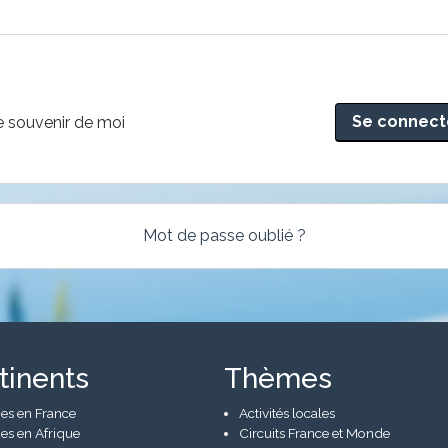
rnative:
 souvenir de moi
Mot de passe oublié ?
tinents
Thèmes
es en France
Activités locales
es en Afrique
Circuits France et Monde