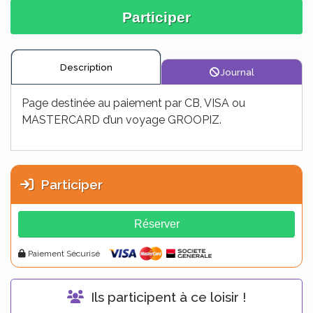
Participer
Description
Journal
Page destinée au paiement par CB, VISA ou
MASTERCARD d’un voyage GROOPIZ.
Participer
Alt
Réserver
Paiement Sécurisé
Ils participent à ce loisir !