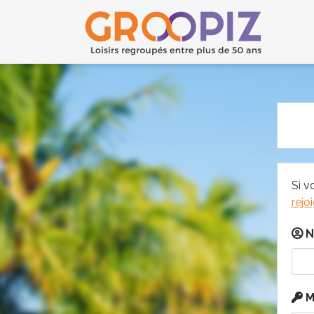
Si v
rejo
N
M