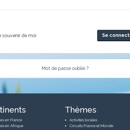
rnative:
 souvenir de moi
Mot de passe oublié ?
tinents
Thèmes
es en France
Activités locales
es en Afrique
Circuits France et Monde