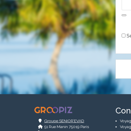
Alte
Se
.
Con
Groupe SENIOR’EVAD
Voyag
51 Rue Manin 75019 Paris
Voyag