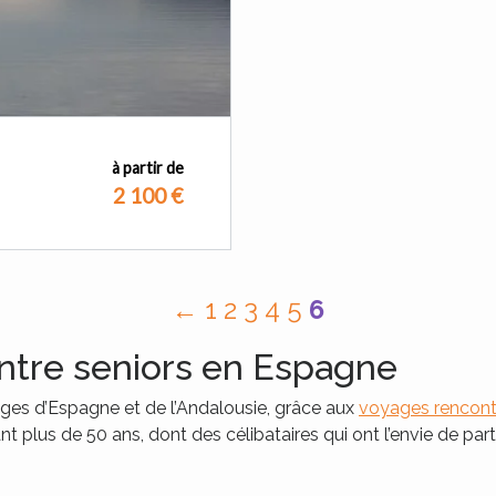
à partir de
2 100
€
←
1
2
3
4
5
6
ntre seniors en Espagne
ges d’Espagne et de l’Andalousie, grâce aux
voyages rencont
plus de 50 ans, dont des célibataires qui ont l’envie de part