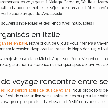
et emmènera les voyageurs à Malaga, Cordoue, Séville et Marb
es culturels incontournables et séjournez dans des hôtels con
ver le cadre unique de l’Andalousie.
souvenirs indélébiles et des rencontres inoubliables !
ganisés en Italie
anisés en Italie
. Notre circuit de 8 jours vous mènera à trave
onnera l’occasion d’explorer les traces de Napoléon 1er, le t
 sa majestueuse place Michel-Ange, son Ponte Vecchio et sa c
ure et gastronomie, Florence ne manquera pas de ravir vos s
 de voyage rencontre entre sen
es pour seniors actifs de plus de 50 ans
. Nous proposons de
tif est de créer un lien social entre les seniors pour leur offrir
 voyage en groupe plus divertissant et festif, nous nous ass