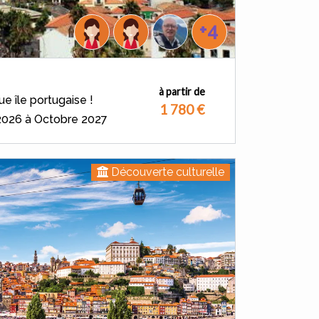
+4
à partir de
e île portugaise !
1 780
€
 2026 à Octobre 2027
Découverte culturelle