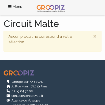
Menu
Circuit Malte
×
Aucun produit ne correspond à votre
sélection.
.
Groupe SENIOR’EVAD
51 Rue Manin 75019 Paris
01.83.64.32.06
contact@seniorevad.fr
Agence de Voyages
licence n° IM 075 11 00 97