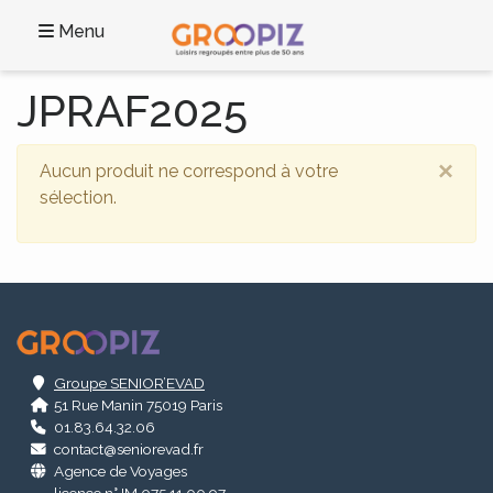
Menu
JPRAF2025
×
Aucun produit ne correspond à votre
sélection.
.
Groupe SENIOR’EVAD
51 Rue Manin 75019 Paris
01.83.64.32.06
contact@seniorevad.fr
Agence de Voyages
licence n° IM 075 11 00 97