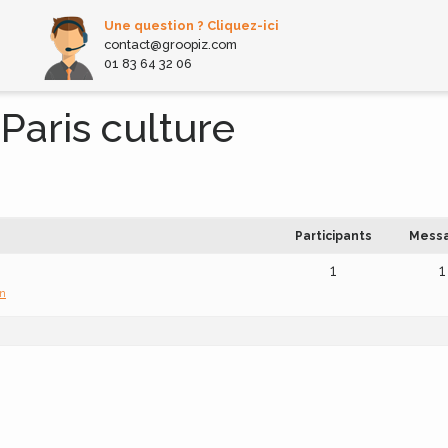
Une question ? Cliquez-ici
contact@groopiz.com
01 83 64 32 06
 Paris culture
Participants
Mess
1
1
on