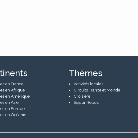
tinents
Thèmes
es en France
Activités locales
es en Afrique
Circuits France et Monde
es en Amérique
Croisière
es en Asie
Séjour Repos
es en Europe
es en Océanie