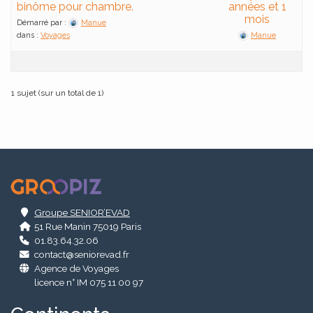
binôme pour chambre.
années et 1
mois
Démarré par :
Manue
dans :
Voyages
Manue
1 sujet (sur un total de 1)
.
Groupe SENIOR’EVAD
51 Rue Manin 75019 Paris
01.83.64.32.06
contact@seniorevad.fr
Agence de Voyages
licence n° IM 075 11 00 97