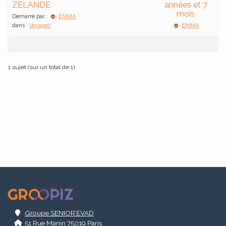
ZELANDE
années et 7
mois
Démarré par :
EMMA
dans :
Voyages
EMMA
1 sujet (sur un total de 1)
.
Groupe SENIOR’EVAD
51 Rue Manin 75019 Paris