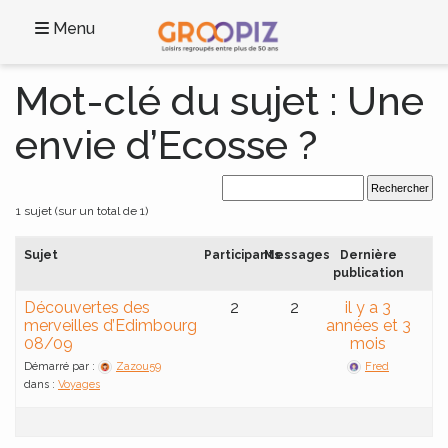
Menu
Mot-clé du sujet : Une
envie d’Ecosse ?
1 sujet (sur un total de 1)
Sujet
Participants
Messages
Dernière
publication
Découvertes des
2
2
il y a 3
merveilles d’Edimbourg
années et 3
08/09
mois
Démarré par :
Zazou59
Fred
dans :
Voyages