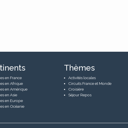
tinents
Thèmes
es en France
Activités locales
es en Afrique
Circuits France et Monde
es en Amérique
Croisière
es en Asie
Séjour Repos
es en Europe
es en Océanie