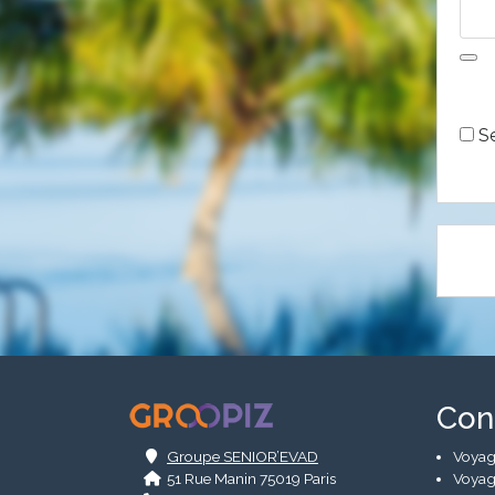
Alte
Se
.
Con
Groupe SENIOR’EVAD
Voyag
51 Rue Manin 75019 Paris
Voyag