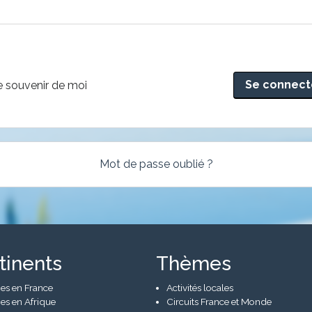
rnative:
 souvenir de moi
Mot de passe oublié ?
tinents
Thèmes
es en France
Activités locales
es en Afrique
Circuits France et Monde