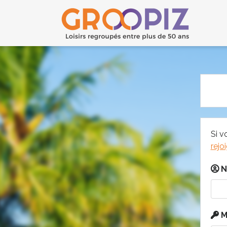
Si v
rejo
N
M