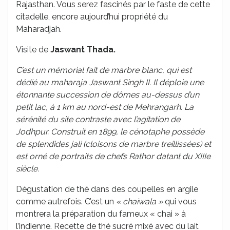
Rajasthan. Vous serez fascinés par le faste de cette
citadelle, encore aujourd’hui propriété du
Maharadjah.
Visite de
Jaswant Thada.
C’est un mémorial fait de marbre blanc, qui est
dédié au maharaja Jaswant Singh II. Il déploie une
étonnante succession de dômes au-dessus d’un
petit lac, à 1 km au nord-est de Mehrangarh. La
sérénité du site contraste avec l’agitation de
Jodhpur. Construit en 1899, le cénotaphe possède
de splendides jali (cloisons de marbre treillissées) et
est orné de portraits de chefs Rathor datant du XIIIe
siècle.
Dégustation de thé dans des coupelles en argile
comme autrefois. C’est un
« chaiwala »
qui vous
montrera la préparation du fameux « chai » à
l’indienne. Recette de thé sucré mixé avec du lait