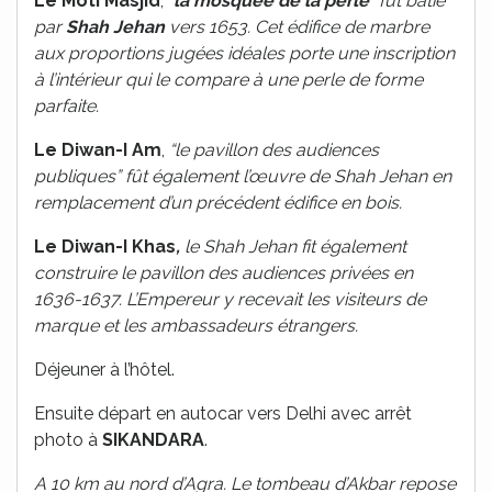
Le Moti Masjid
,
“
la mosquée de la perle
” fût bâtie
par
Shah Jehan
vers 1653. Cet édifice de marbre
aux proportions jugées idéales porte une inscription
à l’intérieur qui le compare à une perle de forme
parfaite.
Le Diwan-I Am
,
“le pavillon des audiences
publiques” fût également l’œuvre de Shah Jehan en
remplacement d’un précédent édifice en bois.
Le Diwan-I Khas
,
le Shah Jehan fit également
construire le pavillon des audiences privées en
1636-1637. L’Empereur y recevait les visiteurs de
marque et les ambassadeurs étrangers.
Déjeuner à l’hôtel.
Ensuite départ en autocar vers Delhi avec arrêt
photo à
SIKANDARA
.
A 10 km au nord d’Agra. Le tombeau d’Akbar repose