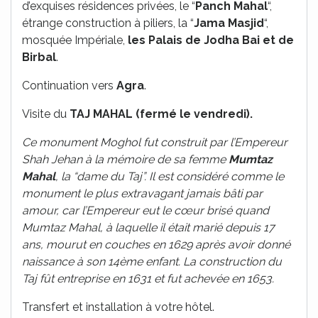
d’exquises résidences privées, le “
Panch Mahal
“,
étrange construction à piliers, la “
Jama Masjid
“,
mosquée Impériale,
les Palais de Jodha Bai et de
Birbal
.
Continuation vers
Agra
.
Visite du
TAJ MAHAL (fermé le vendredi).
Ce monument Moghol fut construit par l’Empereur
Shah Jehan à la mémoire de sa femme
Mumtaz
Mahal
, la “dame du Taj”. Il est considéré comme le
monument le plus extravagant jamais bâti par
amour, car l’Empereur eut le cœur brisé quand
Mumtaz Mahal, à laquelle il était marié depuis 17
ans, mourut en couches en 1629 après avoir donné
naissance à son 14ème enfant. La construction du
Taj fût entreprise en 1631 et fut achevée en 1653.
Transfert et installation à votre hôtel.