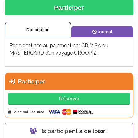
Participer
Description
Journal
Page destinée au paiement par CB, VISA ou
MASTERCARD d’un voyage GROOPIZ.
Participer
Alt
Réserver
Paiement Sécurisé
Ils participent à ce loisir !