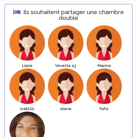
Ils souhaitent partager une chambre
double
Liane
Vevette 43
Manna
isabl20
elena
Fafa