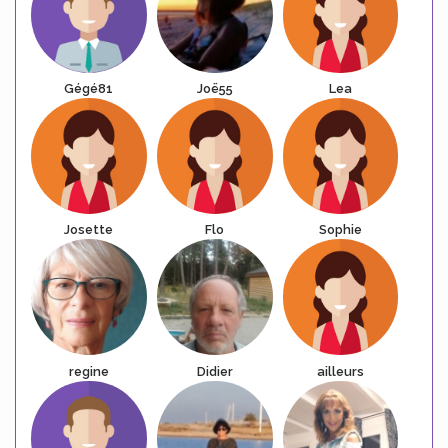
Gégé81
Joë55
Lea
Josette
Flo
Sophie
regine
Didier
ailleurs