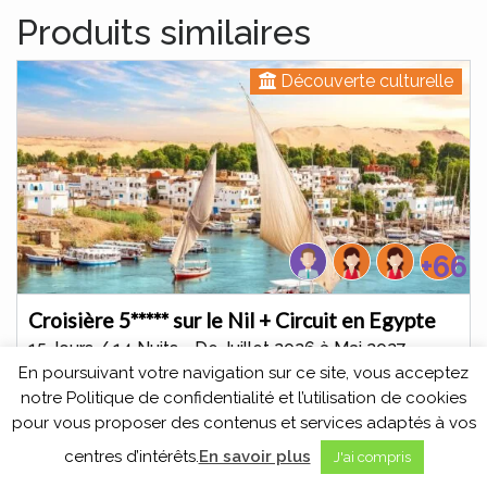
Produits similaires
Découverte culturelle
+66
Croisière 5***** sur le Nil + Circuit en Egypte
15 Jours / 14 Nuits - De Juillet 2026 à Mai 2027
En poursuivant votre navigation sur ce site, vous acceptez
à partir de
notre Politique de confidentialité et l’utilisation de cookies
1 500
€
pour vous proposer des contenus et services adaptés à vos
centres d’intérêts.
En savoir plus
J'ai compris
Découverte culturelle