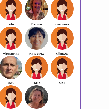
cole
Denise
caromari
Minoucha5
Katy9534
Cliou26
Jack
Odile
Meli