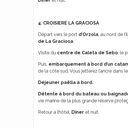
Dîner
et nuit.
4.
CROISIERE LA GRACIOSA
Départ vers le port
d’Orzola
, au nord de l’
de La Graciosa
.
Visite du
centre de Caleta de Sebo
, le 
Puis,
embarquement à bord d’un cata
de la côte sud. Vous jetterez l’ancre dans l
Déjeuner paëlla à bord.
Détente à bord du bateau ou baignade 
vie marine de la plus grande réserve proté
Retour à l’hôtel.
Dîner
et nuit.