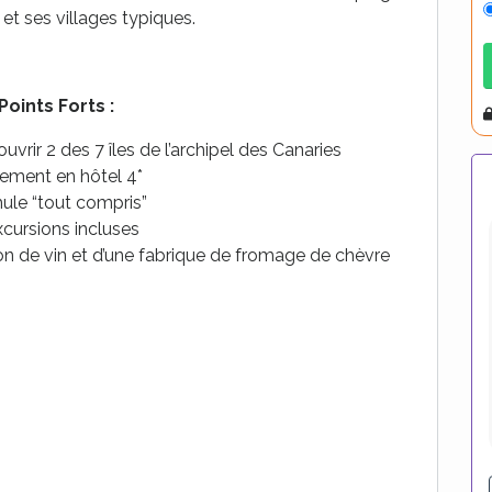
et ses villages typiques.
A
Points Forts :
rir 2 des 7 îles de l’archipel des Canaries
ement en hôtel 4*
ule “tout compris”
xcursions incluses
on de vin et d’une fabrique de fromage de chèvre