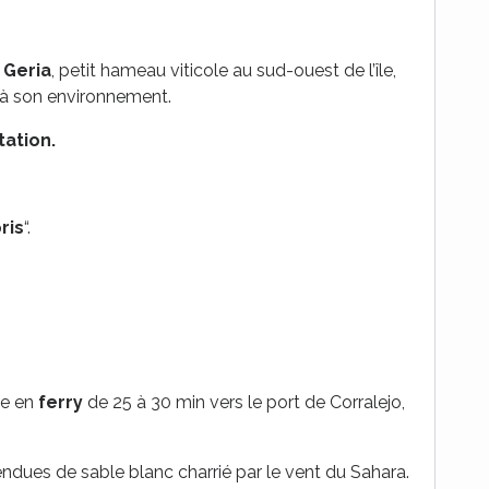
a
Geria
, petit hameau viticole au sud-ouest de l’île,
r à son environnement.
ation.
ris
“.
ée en
ferry
de 25 à 30 min vers le port de Corralejo,
endues de sable blanc charrié par le vent du Sahara.