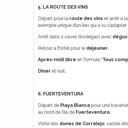
5.
LA ROUTE DES VINS
Départ pour la
route des vins
et arrêt à l
exemple unique d’un lieu qui a su s’adapte
Arrêt dans 2 caves (bodegas) avec
dégust
Retour à l’hôtel pour le
déjeuner
.
Après-midi libre
en formule “
Tous comp
Dîner
et nuit.
6.
FUERTEVENTURA
Départ de
Playa Blanca
pour une travers
au nord de l’île de
Fuerteventura
.
Visite des
dunes de Corralejo
, vastes ét