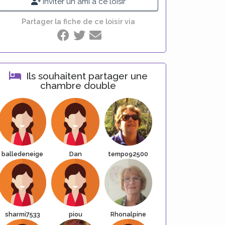
Inviter un ami à ce loisir
Partager la fiche de ce loisir via
Ils souhaitent partager une
chambre double
balledeneige
Dan
tempo92500
sharmi7533
piou
Rhonalpine