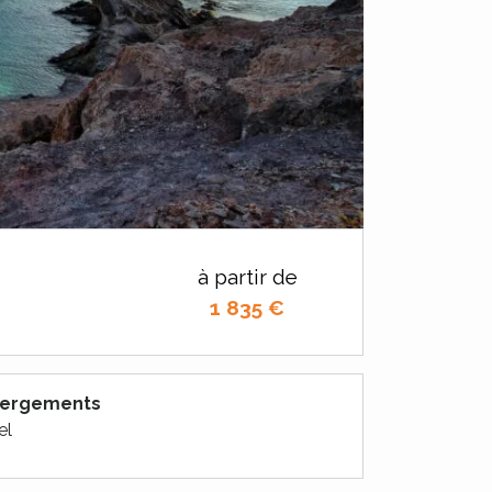
à partir de
1 835
€
bergements
el