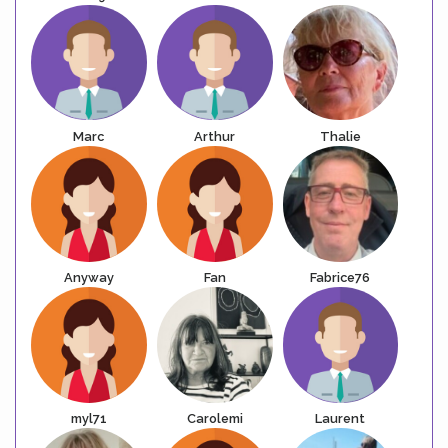
Marc
Arthur
Thalie
Anyway
Fan
Fabrice76
myl71
Carolemi
Laurent