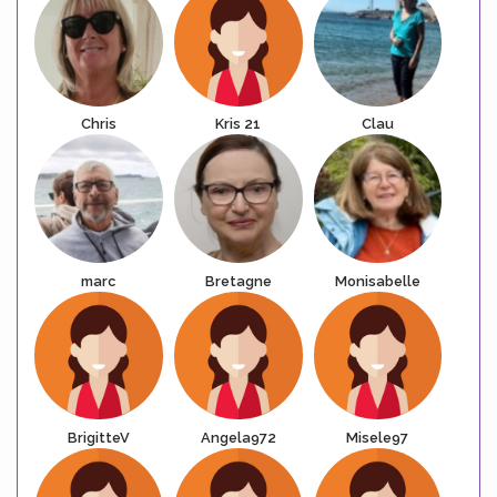
Chris
Kris 21
Clau
marc
Bretagne
Monisabelle
BrigitteV
Angela972
Misele97