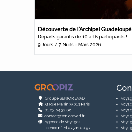
Découverte de l’Archipel Guadeloup
Départs garantis de 10 à 18 participants !
9 Jours / 7 Nuits - Mars 2026
.
Con
Groupe SENIOR’EVAD
Voyag
51 Rue Manin 75019 Paris
Voyag
01.83.64.32.06
Voyag
contact@seniorevad.fr
Voyag
Agence de Voyages
Voyag
licence n° IM 075 11 00 97
Voyag