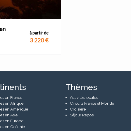
éen
à partir de
3 220
€
tinents
Thèmes
es en France
Activités locales
es en Afrique
Circuits France et Monde
es en Amérique
Croisière
es en Asie
Séjour Repos
es en Europe
es en Océanie