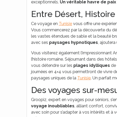
exceptionnels.
Un véritable havre de paix
Entre Désert, Histoire
Ce voyage en
Tunisie
vous offre une expérien
Vous commencerez par la découverte du dése
les vastes étendues de sable et la beauté bru
avec ses
paysages hypnotiques
, ajouter
Vous visiterez également l’impressionnant 
l’histoire romaine. Séjournant dans des hôtels
vous détendre sur les
plages idylliques
de 
journées en 4×4 vous permettront de vivre de
paysages uniques de la
Tunisie
. Un parfait m
Des voyages sur-mesu
Groopiz, expert en voyages pour séniors, s’
voyage inoubliables
, alliant confort, conv
avec soin pour s’adapter à vos intérêts et 