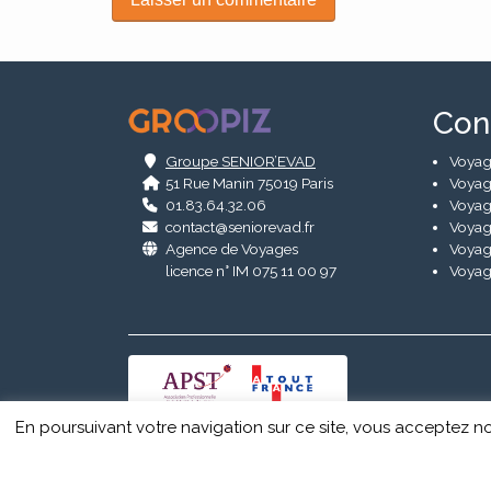
Alternative:
.
Con
Groupe SENIOR’EVAD
Voyag
51 Rue Manin 75019 Paris
Voyag
01.83.64.32.06
Voyag
contact@seniorevad.fr
Voyag
Agence de Voyages
Voyag
licence n° IM 075 11 00 97
Voyag
En poursuivant votre navigation sur ce site, vous acceptez no