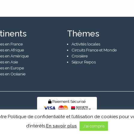
tinents
Thèmes
es en France
Activités locales
es en Afrique
Circuits France et Monde
es en Amérique
Croisière
es en Asie
Séjour Repos
es en Europe
es en Océanie
Paiement Sécurisé
tre Politique de confidentialité et l’utilisation de cookies pou
© Senior Evad 2026
d’intérêts.
En savoir plus
J'ai compris