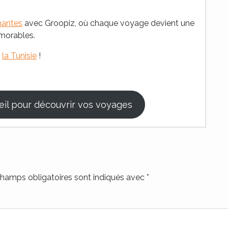
nantes
avec Groopiz, où chaque voyage devient une
émorables.
r
la Tunisie
!
eil pour découvrir vos voyages
hamps obligatoires sont indiqués avec
*