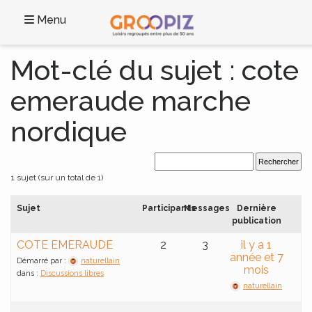
Menu
Mot-clé du sujet : cote
emeraude marche
nordique
1 sujet (sur un total de 1)
Sujet
Participants
Messages
Dernière
publication
COTE EMERAUDE
2
3
il y a 1
année et 7
Démarré par :
naturellain
mois
dans :
Discussions libres
naturellain