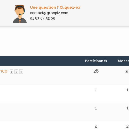
Une question ? Cliquez-ici
contact@groopiz.com
01 83 64 32 06
Participants
Mess
ance
28
3
1
2
3
1
1
1
1
2
2