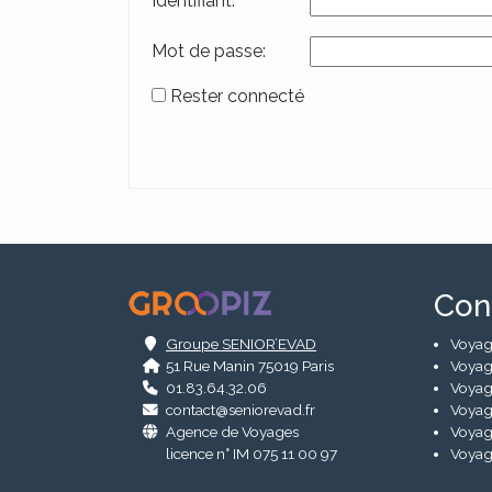
Identifiant:
Mot de passe:
Rester connecté
Alternative:
.
Con
Groupe SENIOR’EVAD
Voyag
51 Rue Manin 75019 Paris
Voyag
01.83.64.32.06
Voyag
contact@seniorevad.fr
Voyag
Agence de Voyages
Voyag
licence n° IM 075 11 00 97
Voyag