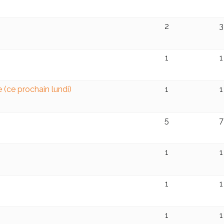
2
3
1
1
 (ce prochain lundi)
1
1
5
7
1
1
1
1
1
1