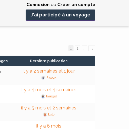
Connexion
ou
Créer un compte
J'ai participé à un voyage
1
2
3
→
ages
Dernière publication
5
il y a 2 semaines et 1 jour
Ricoux
il y a 4 mois et 4 semaines
Isangel
il y a 5 mois et 2 semaines
Lolo
il y a 6 mois