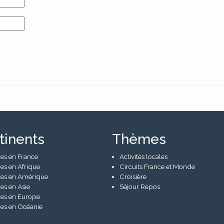
tinents
Thèmes
es en France
Activités locales
es en Afrique
Circuits France et Monde
es en Amérique
Croisière
es en Asie
Séjour Repos
es en Europe
es en Océanie