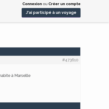
Connexion
ou
Créer un compte
J'ai participé à un voyage
#473610
habite à Marsellle