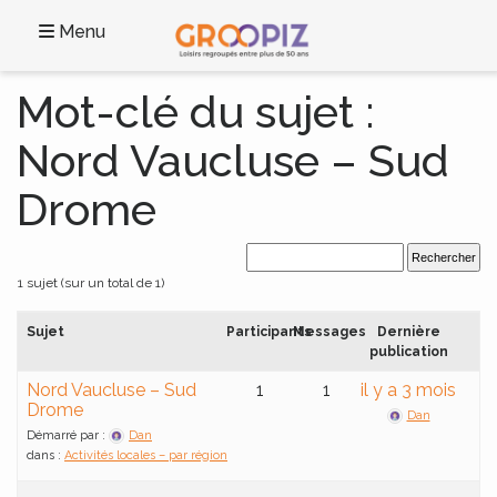
Menu
Mot-clé du sujet :
Nord Vaucluse – Sud
Drome
1 sujet (sur un total de 1)
Sujet
Participants
Messages
Dernière
publication
Nord Vaucluse – Sud
1
1
il y a 3 mois
Drome
Dan
Démarré par :
Dan
dans :
Activités locales – par région