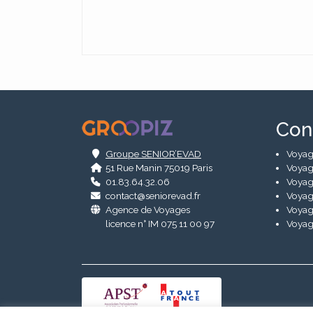
Alternative:
.
Con
Groupe SENIOR’EVAD
Voyag
51 Rue Manin 75019 Paris
Voyag
01.83.64.32.06
Voyag
contact@seniorevad.fr
Voyag
Agence de Voyages
Voyag
licence n° IM 075 11 00 97
Voyag