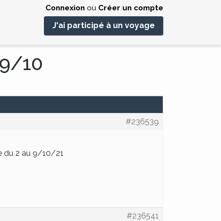
Connexion
ou
Créer un compte
J'ai participé à un voyage
 9/10
#236539
rse du 2 au 9/10/21
#236541