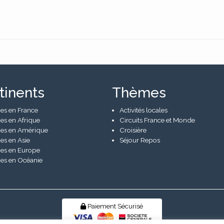
tinents
Thèmes
es en France
Activités locales
es en Afrique
Circuits France et Monde
es en Amérique
Croisière
es en Asie
Séjour Repos
es en Europe
es en Océanie
Paiement Sécurisé