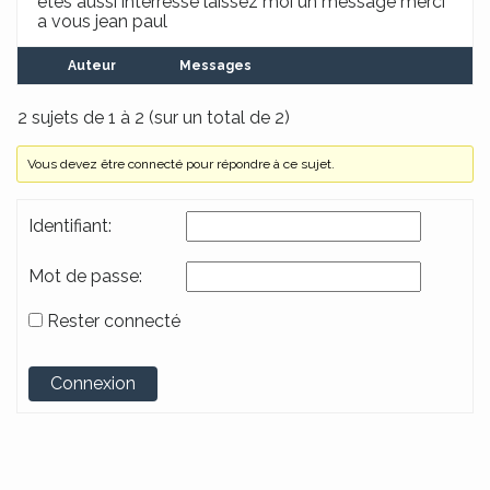
etes aussi interressé laissez moi un message merci
a vous jean paul
Auteur
Messages
2 sujets de 1 à 2 (sur un total de 2)
Vous devez être connecté pour répondre à ce sujet.
Identifiant:
Mot de passe:
Rester connecté
Alternative:
Connexion