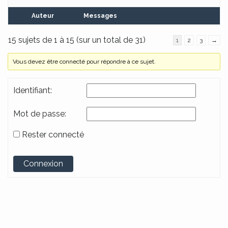
Auteur
Messages
15 sujets de 1 à 15 (sur un total de 31)
1
2
3
→
Vous devez être connecté pour répondre à ce sujet.
Identifiant:
Mot de passe:
Rester connecté
Alternative:
Connexion