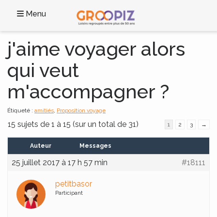
Menu
j'aime voyager alors
qui veut
m'accompagner ?
Étiqueté :
amitiés
,
Proposition voyage
15 sujets de 1 à 15 (sur un total de 31)
1
2
3
→
Auteur
Messages
25 juillet 2017 à 17 h 57 min
#18111
petitbasor
Participant