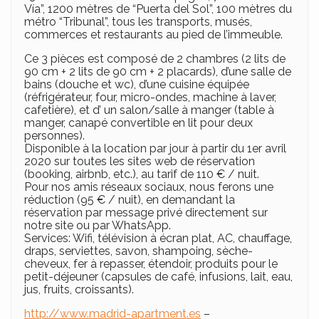
Vía”, 1200 mètres de “Puerta del Sol”, 100 mètres du
métro “Tribunal”, tous les transports, musés,
commerces et restaurants au pied de l’immeuble.
Ce 3 pièces est composé de 2 chambres (2 lits de
90 cm + 2 lits de 90 cm + 2 placards), d’une salle de
bains (douche et wc), d’une cuisine équipée
(réfrigérateur, four, micro-ondes, machine à laver,
cafetière), et d’ un salon/salle à manger (table à
manger, canapé convertible en lit pour deux
personnes).
Disponible à la location par jour à partir du 1er avril
2020 sur toutes les sites web de réservation
(booking, airbnb, etc.), au tarif de 110 € / nuit.
Pour nos amis réseaux sociaux, nous ferons une
réduction (95 € / nuit), en demandant la
réservation par message privé directement sur
notre site ou par WhatsApp.
Services: Wifi, télévision à écran plat, AC, chauffage,
draps, serviettes, savon, shampoing, sèche-
cheveux, fer à repasser, étendoir, produits pour le
petit-déjeuner (capsules de café, infusions, lait, eau,
jus, fruits, croissants).
http://www.madrid-apartment.es
–