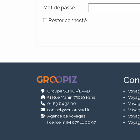
Mot de passe:
Rester connecté
Alternative:
.
Con
Groupe SENIOR’EVAD
Voyag
51 Rue Manin 75019 Paris
Voyag
01.83.64.32.06
Voyag
contact@seniorevad.fr
Voyag
Agence de Voyages
Voyag
licence n° IM 075 11 00 97
Voyag