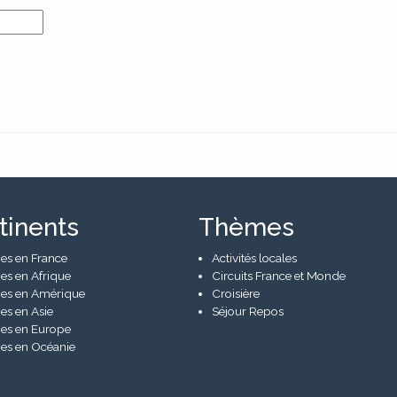
tinents
Thèmes
es en France
Activités locales
es en Afrique
Circuits France et Monde
es en Amérique
Croisière
es en Asie
Séjour Repos
es en Europe
es en Océanie