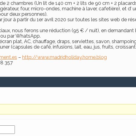
 2 chambres (Un lit de 140 cm + 2 lits de 90 cm + 2 placards)
igérateur, four, micro-ondes, machine à laver, cafetière), et d
 pour deux personnes).
 jour à partir du 1er avril 2020 sur toutes les sites web de rése
iaux, nous ferons une réduction (95 € / nuit), en demandant 
e ou par WhatsApp.
à écran plat, AC, chauffage, draps, serviettes, savon, shampoin
ner (capsules de café, infusions, lait, eau, jus, fruits, croissant
ment.es
–
http://www.madridholiday.home.blog
88 357