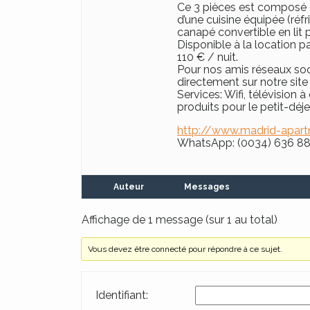
Ce 3 pièces est composé de
d’une cuisine équipée (réfr
canapé convertible en lit
Disponible à la location par
110 € / nuit.
Pour nos amis réseaux soc
directement sur notre sit
Services: Wifi, télévision 
produits pour le petit-déjeu
http://www.madrid-apart
WhatsApp: (0034) 636 8
Auteur
Messages
Affichage de 1 message (sur 1 au total)
Vous devez être connecté pour répondre à ce sujet.
Identifiant: