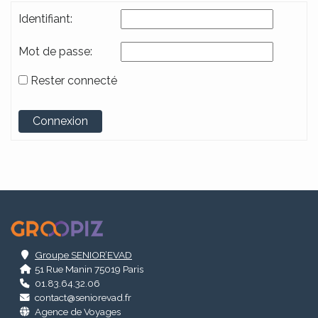
Identifiant:
Mot de passe:
Rester connecté
Alternative:
Connexion
.
Groupe SENIOR’EVAD
51 Rue Manin 75019 Paris
01.83.64.32.06
contact@seniorevad.fr
Agence de Voyages