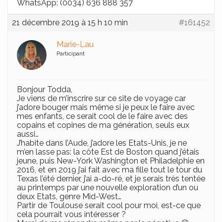
WhatsApp: (0034) 636 888 357
21 décembre 2019 à 15 h 10 min
#161452
Marie-Lau
Participant
Bonjour Todda,
Je viens de m’inscrire sur ce site de voyage car
j’adore bouger mais même si je peux le faire avec
mes enfants, ce serait cool de le faire avec des
copains et copines de ma génération, seuls eux
aussi…
J’habite dans l’Aude, j’adore les Etats-Unis, je ne
m’en lasse pas: la côte Est de Boston quand j’étais
jeune, puis New-York Washington et Philadelphie en
2016, et en 2019 j’ai fait avec ma fille tout le tour du
Texas l’été dernier, j’ai a-do-ré, et je serais très tentée
au printemps par une nouvelle exploration d’un ou
deux Etats, genre Mid-West…
Partir de Toulouse serait cool pour moi, est-ce que
cela pourrait vous intéresser ?