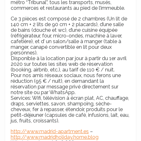
métro “Tribunal”, tous les transports, musés,
commerces et restaurants au pied de l’immeuble.
Ce 3 pièces est composé de 2 chambres (Un lit de
140 cm + 2 lits de 90 cm + 2 placards), d’une salle
de bains (douche et wc), d’une cuisine équipée
(réfrigérateur, four, micro-ondes, machine à laver,
cafetière), et d’ un salon/salle à manger (table à
manger, canapé convertible en lit pour deux
personnes).
Disponible à la location par jour à partir du 1er avril
2020 sur toutes les sites web de réservation
(booking, airbnb, etc.), au tarif de 110 € / nuit.
Pour nos amis réseaux sociaux, nous ferons une
réduction (95 € / nuit), en demandant la
réservation par message privé directement sur
notre site ou par WhatsApp.
Services: Wifi, télévision à écran plat, AC, chauffage,
draps, serviettes, savon, shampoing, sèche-
cheveux, fer à repasser, étendoir, produits pour le
petit-déjeuner (capsules de café, infusions, lait, eau,
jus, fruits, croissants).
http://www.madrid-apartment.es
–
http://www.madridholiday.home.blog