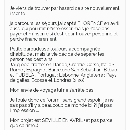
Je viens de trouver par hasard ce site nouvellement
inscrite
je parcours les séjours j’ai capté FLORENCE en avril
aussi qui pourrait m’intéresser mais je n’ose pas
payer et m’inscrire si c’est pour trouver personne et
perdre financièrement
Petite baroudeuse toujours accompagnée
d’habitude , mais la vie décide de séparer les
personnes c’est ainsi
J’ai globe-trotter en Irlande, Croatie, Corse, Italie =
Rome , Espagne : Barcelone San Sebastian, Bilbao
et TUDELA , Portugal : Lisbonne, Angleterre : Pays
de galles, Ecosse et Londres (x 20)
Mon envie de voyage lui ne s’arrête pas
Je foule donc ce forum , sans grand espoir ; je ne
sais pas s’il y a beaucoup de monde ici ?! j’ai pas
l’impression ….
Mon projet est SEVILLE EN AVRIL (et pas parce
que ça rime…)