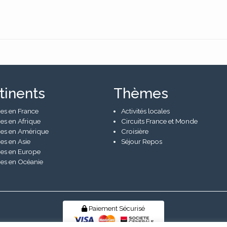
tinents
Thèmes
es en France
Activités locales
es en Afrique
Circuits France et Monde
es en Amérique
Croisière
es en Asie
Séjour Repos
es en Europe
es en Océanie
Paiement Sécurisé