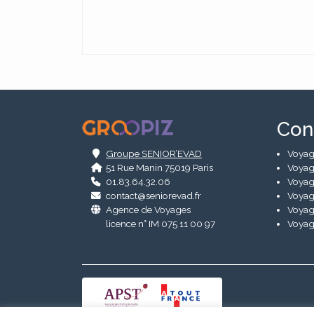
Alternative:
.
Con
Groupe SENIOR’EVAD
Voyag
51 Rue Manin 75019 Paris
Voyag
01.83.64.32.06
Voyag
contact@seniorevad.fr
Voyag
Agence de Voyages
Voyag
licence n° IM 075 11 00 97
Voyag