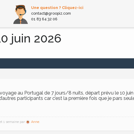
Une question ? Cliquez-ici
contact@groopiz.com
01 83 64 32 06
0 juin 2026
e voyage au Portugal de 7 jours/8 nuits, départ prévu le 10 ju
utres participants car c’est la première fois que je pars seu
s et 1 semaine par
Anne
.