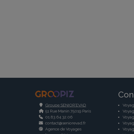
.
Con
Groupe SENIOR’EVAD
Voyag
51 Rue Manin 75019 Paris
Voyag
01.83.64.32.06
Voyag
contact@seniorevad.fr
Voyag
Agence de Voyages
Voyag