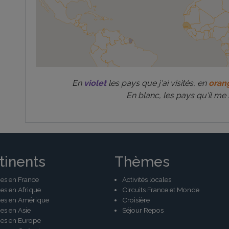
En
violet
les pays que j'ai visités, en
oran
En blanc, les pays qu'il me 
tinents
Thèmes
es en France
Activités locales
es en Afrique
Circuits France et Monde
es en Amérique
Croisière
es en Asie
Séjour Repos
es en Europe