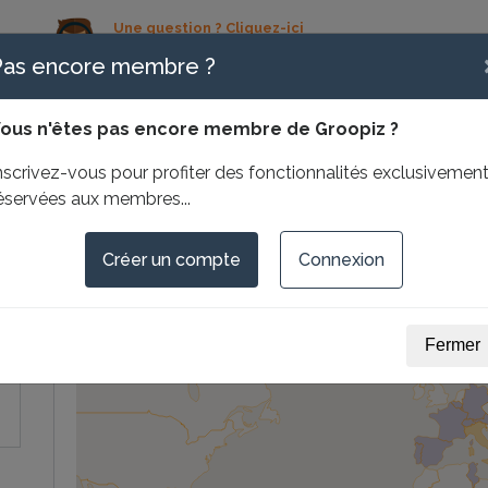
Une question ? Cliquez-ici
contact@groopiz.com
Pas encore membre ?
01 83 64 32 06
ous n'êtes pas encore membre de Groopiz ?
Sa carte du Monde
Ses
nscrivez-vous pour profiter des fonctionnalités exclusivemen
éservées aux membres...
Créer un compte
Connexion
Fermer