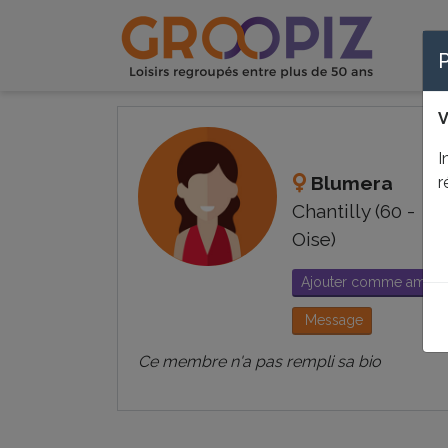
V
I
Blumera
r
Chantilly (60 -
Oise)
Ajouter comme ami
Message
Ce membre n'a pas rempli sa bio