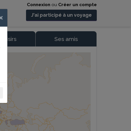
Connexion
ou
Créer un compte
J'ai participé à un voyage
×
 loisirs
Ses amis
t