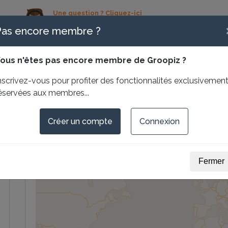
Une question ? Cliquez-ici
contact@groopiz.com
Pas encore membre ?
01 83 64 32 06
ous n'êtes pas encore membre de Groopiz ?
Sa carte du Monde
Ses
nscrivez-vous pour profiter des fonctionnalités exclusivemen
éservées aux membres...
Créer un compte
Connexion
Fermer