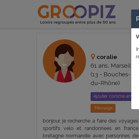
V
I
coralie
r
61 ans, Marseille
(13 - Bouches-
du-Rhône)
Ajouter comme ami
Message
bonjour, je recherche a faire des voyages
sportifs velo et randonnees en france
bretagne normandie avec personnes de