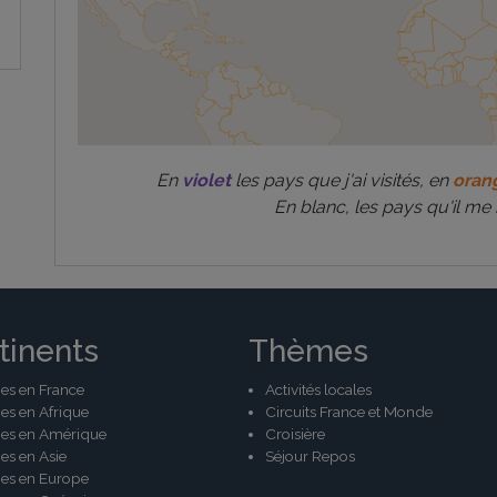
En
violet
les pays que j'ai visités, en
oran
En blanc, les pays qu'il me 
tinents
Thèmes
es en France
Activités locales
es en Afrique
Circuits France et Monde
es en Amérique
Croisière
es en Asie
Séjour Repos
es en Europe