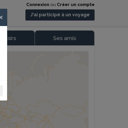
Connexion
ou
Créer un compte
J'ai participé à un voyage
×
 loisirs
Ses amis
t