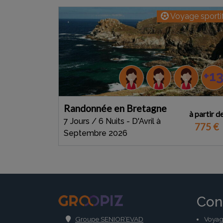
Voyage sporti
+1
Randonnée en Bretagne
à partir d
7 Jours / 6 Nuits - D'Avril à
775
€
Septembre 2026
.
Con
Groupe SENIOR’EVAD
Voyag