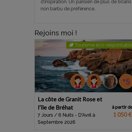
d'inspiration. Un parisien de plus de 60ans
non barbu de préférence.
Rejoins moi !
Tourisme éco-responsabl
+5
La côte de Granit Rose et
à partir d
l’île de Bréhat
1 050
€
7 Jours / 6 Nuits - D'Avril à
Septembre 2026