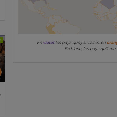
e
En
violet
les pays que j'ai visités, en
oran
En blanc, les pays qu'il me 
e