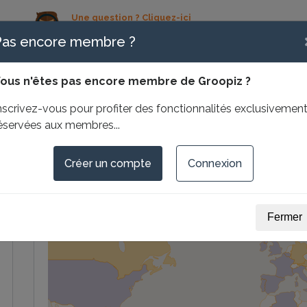
Une question ? Cliquez-ici
contact@groopiz.com
Pas encore membre ?
01 83 64 32 06
ous n'êtes pas encore membre de Groopiz ?
Sa carte du Monde
Ses
nscrivez-vous pour profiter des fonctionnalités exclusivemen
éservées aux membres...
Créer un compte
Connexion
Fermer