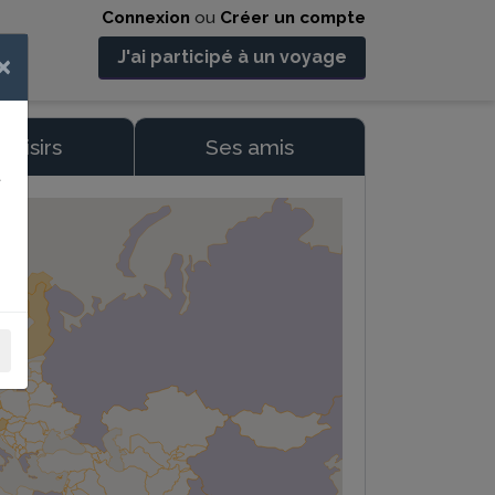
Connexion
ou
Créer un compte
J'ai participé à un voyage
×
 loisirs
Ses amis
t