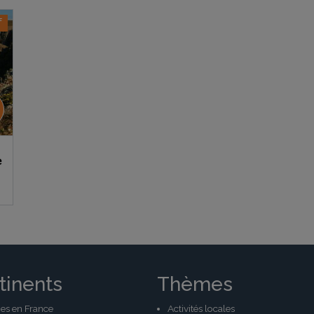
f
3
e
tinents
Thèmes
es en France
Activités locales