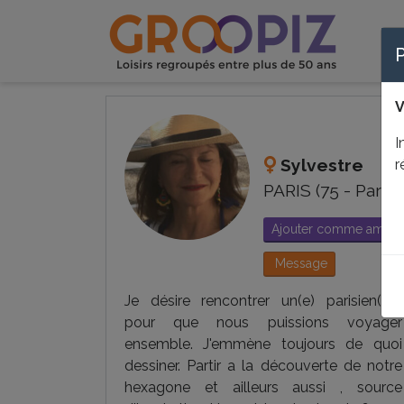
V
I
Sylvestre
r
PARIS (75 - Paris)
Ajouter comme ami
Message
Je désire rencontrer un(e) parisien(ne)
pour que nous puissions voyager
ensemble. J'emmène toujours de quoi
dessiner. Partir a la découverte de notre
hexagone et ailleurs aussi , source