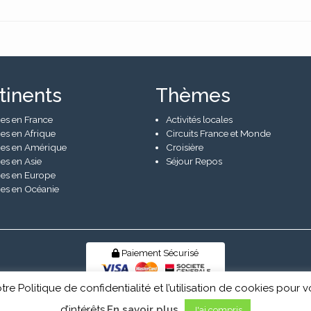
tinents
Thèmes
es en France
Activités locales
es en Afrique
Circuits France et Monde
es en Amérique
Croisière
es en Asie
Séjour Repos
es en Europe
es en Océanie
Paiement Sécurisé
tre Politique de confidentialité et l’utilisation de cookies pou
© Senior Evad 2026
d’intérêts.
En savoir plus
J'ai compris