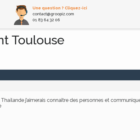
Une question ? Cliquez-ici
contact@groopiz.com
01 83 64 32 06
nt Toulouse
en Thaïlande j’aimerais connaître des personnes et communique
e