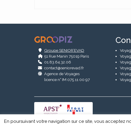
.
Con
Groupe SENIOR’EVAD
Voyag
51 Rue Manin 75019 Paris
Voyag
01.83.64.32.06
Voyag
contact@seniorevad.fr
Voyag
Agence de Voyages
Voyag
licence n° IM 075 11 00 97
Voyag
En poursuivant votre navigation sur ce site, vous acceptez no