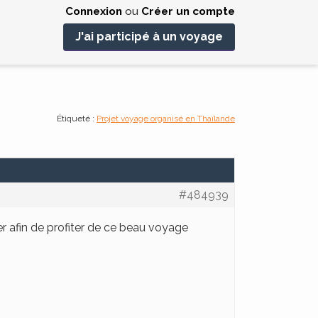
Connexion
ou
Créer un compte
J'ai participé à un voyage
Étiqueté :
Projet voyage organisé en Thaïlande
#484939
r afin de profiter de ce beau voyage