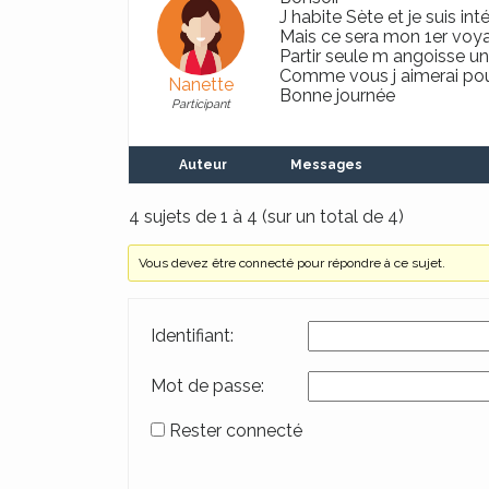
J habite Sète et je suis 
Mais ce sera mon 1er voya
Partir seule m angoisse un
Comme vous j aimerai pou
Nanette
Bonne journée
Participant
Auteur
Messages
4 sujets de 1 à 4 (sur un total de 4)
Vous devez être connecté pour répondre à ce sujet.
Identifiant:
Mot de passe:
Rester connecté
Alternative: