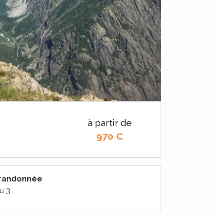
à partir de
970
€
 randonnée
u 3