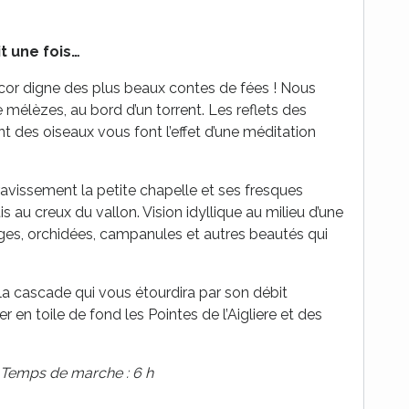
it une fois…
écor digne des plus beaux contes de fées ! Nous
élèzes, au bord d’un torrent. Les reflets des
nt des oiseaux vous font l’effet d’une méditation
ravissement la petite chapelle et ses fresques
s au creux du vallon. Vision idyllique au milieu d’une
vages, orchidées, campanules et autres beautés qui
 la cascade qui vous étourdira par son débit
 en toile de fond les Pointes de l’Aigliere et des
 Temps de marche : 6 h