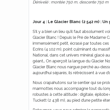
Dénivelé : montée 750 m, descente 750 m
Jour 4 : Le Glacier Blanc (2 542 m) : Un
S’il y a bien un lieu qu’il faut absolument vo
Glacier Blanc ! Depuis le Pré de Madame Carl
immensément petit, écrasé par toutes ces p
Ecrins (4 102 m), point culminant du massi
National, dans cet univers minéral glacé a
géant… On aperçoit la langue du Glacier Noir
Glacier Blanc nous nargue perché au-dessus
aujourd’hui séparés, ils rétrécissent à vue d
Nous crapahutons sur le sentier qui se pro
marmottes nous accompagne tout du long. 
robustes à cette altitude : digitale, épilobe
Tuckett (2 438 m), au pied d’une petite éte