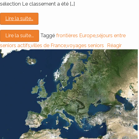
sélection Le classement a été […]
Lire la suite…
Taggé
frontières Europe
,
séjours entre
Lire la suite...
seniors actifs
,
villes de France
,
voyages seniors
Réagir