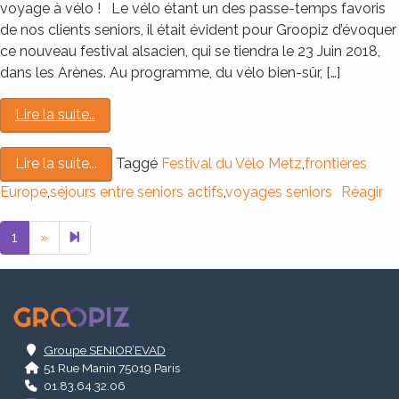
voyage à vélo ! Le vélo étant un des passe-temps favoris
de nos clients seniors, il était évident pour Groopiz d’évoquer
ce nouveau festival alsacien, qui se tiendra le 23 Juin 2018,
dans les Arènes. Au programme, du vélo bien-sûr, […]
Lire la suite…
Taggé
Festival du Vélo Metz
,
frontières
Lire la suite...
Europe
,
séjours entre seniors actifs
,
voyages seniors
Réagir
Next page
2
1
»
.
Groupe SENIOR’EVAD
51 Rue Manin 75019 Paris
01.83.64.32.06