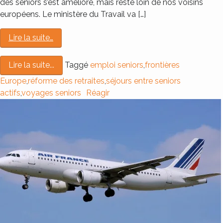
des seniors s’est amélioré, mais reste loin de nos voisins
européens. Le ministère du Travail va […]
Lire la suite…
Taggé
emploi seniors
,
frontières
Lire la suite...
Europe
,
réforme des retraites
,
séjours entre seniors
actifs
,
voyages seniors
Réagir