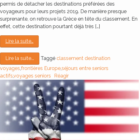
permis de détacher les destinations préférées des
voyageurs pour leurs projets 2019. De manière presque
surprenante, on retrouve la Grèce en tête du classement. En
effet, cette destination pourtant déjà très […]
Lire la suite…
Taggé
classement destination
Lire la suite...
voyages
,
frontières Europe
,
séjours entre seniors
actifs
,
voyages seniors
Réagir