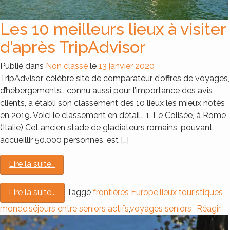
Les 10 meilleurs lieux à visiter
d’après TripAdvisor
Publié dans
Non classé
le
13 janvier 2020
TripAdvisor, célèbre site de comparateur d’offres de voyages,
d’hébergements… connu aussi pour l’importance des avis
clients, a établi son classement des 10 lieux les mieux notés
en 2019. Voici le classement en détail… 1. Le Colisée, à Rome
(Italie) Cet ancien stade de gladiateurs romains, pouvant
accueillir 50.000 personnes, est […]
Lire la suite…
Taggé
frontières Europe
,
lieux touristiques
Lire la suite...
monde
,
séjours entre seniors actifs
,
voyages seniors
Réagir