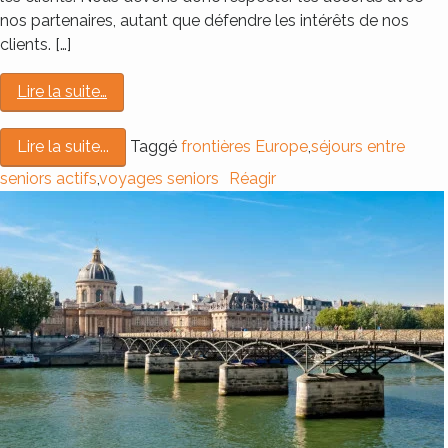
nos partenaires, autant que défendre les intérêts de nos
clients. […]
Lire la suite…
Taggé
frontières Europe
,
séjours entre
Lire la suite...
seniors actifs
,
voyages seniors
Réagir