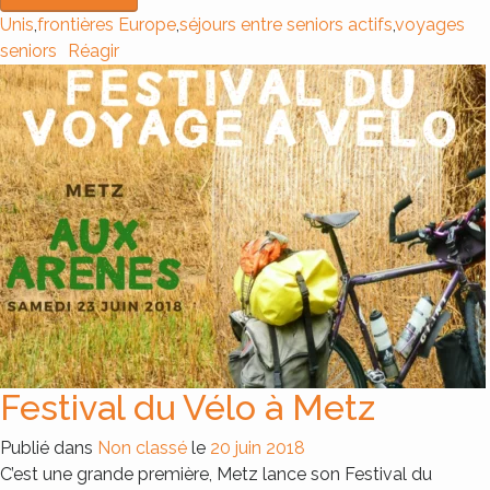
Unis
,
frontières Europe
,
séjours entre seniors actifs
,
voyages
seniors
Réagir
Festival du Vélo à Metz
Publié dans
Non classé
le
20 juin 2018
C’est une grande première, Metz lance son Festival du