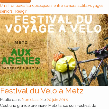
Unis
,
frontières Europe
,
séjours entre seniors actifs
,
voyages
seniors
Réagir
Festival du Vélo à Metz
Publié dans
Non classé
le
20 juin 2018
C’est une grande première, Metz lance son Festival du