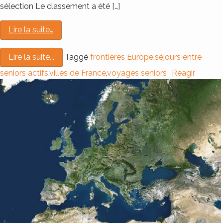
sélection Le classement a été […]
Lire la suite…
Taggé
frontières Europe
,
séjours entre
Lire la suite...
seniors actifs
,
villes de France
,
voyages seniors
Réagir