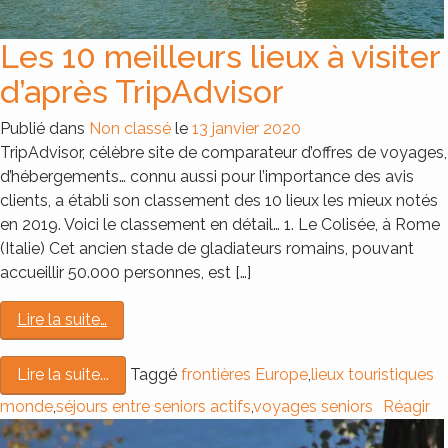
Les 10 meilleurs lieux à visiter
d’après TripAdvisor
Publié dans
Non classé
le
13 janvier 2020
TripAdvisor, célèbre site de comparateur d’offres de voyages,
d’hébergements… connu aussi pour l’importance des avis
clients, a établi son classement des 10 lieux les mieux notés
en 2019. Voici le classement en détail… 1. Le Colisée, à Rome
(Italie) Cet ancien stade de gladiateurs romains, pouvant
accueillir 50.000 personnes, est […]
Lire la suite…
Taggé
frontières Europe
,
lieux touristiques
Lire la suite...
monde
,
séjours entre seniors actifs
,
voyages seniors
Réagir