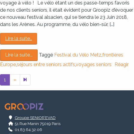
voyage à vélo ! Le vélo étant un des passe-temps favoris
de nos clients seniors, il était évident pour Groopiz d’évoquer
ce nouveau festival alsacien, qui se tiendra le 23 Juin 2018,
dans les Arènes. Au programme, du vélo bien-sûr, […]
Lire la suite…
Taggé
Festival du Vélo Metz
,
frontières
Lire la suite...
Europe
,
séjours entre seniors actifs
,
voyages seniors
Réagir
Next page
2
1
»
.
Groupe SENIOR’EVAD
51 Rue Manin 75019 Paris
01.83.64.32.06