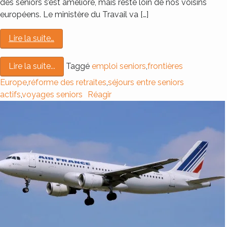
des seniors s’est amélioré, mais reste loin de nos voisins
européens. Le ministère du Travail va […]
Lire la suite…
Taggé
emploi seniors
,
frontières
Lire la suite...
Europe
,
réforme des retraites
,
séjours entre seniors
actifs
,
voyages seniors
Réagir