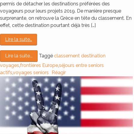
permis de détacher les destinations préférées des
voyageurs pour leurs projets 2019. De manière presque
surprenante, on retrouve la Grèce en tête du classement. En
effet, cette destination pourtant déjà très […]
Lire la suite…
Taggé
classement destination
Lire la suite...
voyages
,
frontières Europe
,
séjours entre seniors
actifs
,
voyages seniors
Réagir