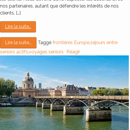
nos partenaires, autant que défendre les intérêts de nos
clients. […]
Lire la suite…
Taggé
frontières Europe
,
séjours entre
Lire la suite...
seniors actifs
,
voyages seniors
Réagir