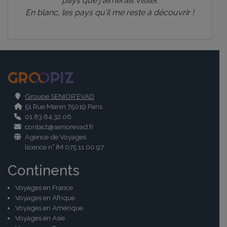
pays que j'aimerais visiter.
En blanc, les pays qu'il me reste à découvrir !
.
Groupe SENIOR’EVAD
51 Rue Manin 75019 Paris
01.83.64.32.06
contact@seniorevad.fr
Agence de Voyages
licence n° IM 075 11 00 97
Continents
Voyages en France
Voyages en Afrique
Voyages en Amérique
Voyages en Asie