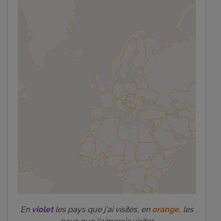
En
violet
les pays que j'ai visités, en
orange
, les