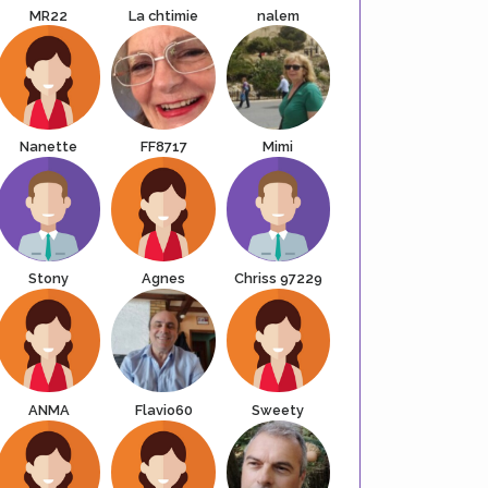
MR22
La chtimie
nalem
Nanette
FF8717
Mimi
Stony
Agnes
Chriss 97229
ANMA
Flavio60
Sweety