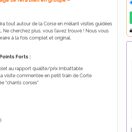
age se fera bien en groupe –
ira tout autour de la Corse en mêlant visites guidées
A
r… Ne cherchez plus, vous l’avez trouvé ! Nous vous
aire à la fois complet et original.
Points Forts :
et au rapport qualité/prix imbattable
 la visite commentée en petit train de Corte
ée “chants corses”
)