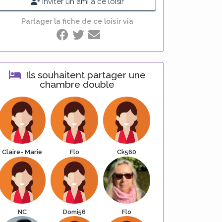
Inviter un ami à ce loisir
Partager la fiche de ce loisir via
Ils souhaitent partager une
chambre double
Claire- Marie
Flo
Ck560
NC
Domi56
Flo