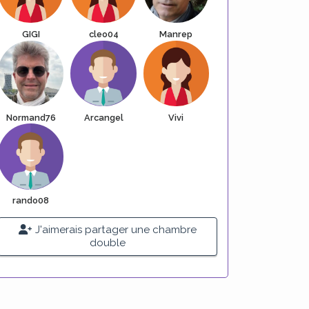
GIGI
cleo04
Manrep
Normand76
Arcangel
Vivi
rando08
J'aimerais partager une chambre
double