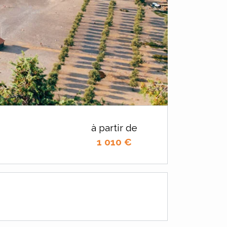
à partir de
1 010
€