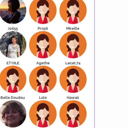
Joë55
Pro56
Mireille
ETOILE
Agathe
Lacat.74
Belle Doudou
Lolo
Hawaii