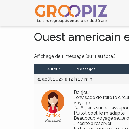
Ouest americain 
Affichage de 1 message (sur 1 au total)
Auteur
Messages
31 août 2023 à 12 h 27 min
Bonjour,
J’envisage de faire le circ
voyage.
J’ai 69 ans sur le passepo
Plutot cool, je m adapte.
Annick
Beaucoup voyagé seule ou
Participant
J hesite à reserver.
Faites moi signe si vous ê