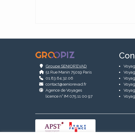
Alternative:
.
Con
Groupe SENIOR’EVAD
Voyag
51 Rue Manin 75019 Paris
Voyag
01.83.64.32.06
Voyag
contact@seniorevad.fr
Voyag
Agence de Voyages
Voyag
licence n° IM 075 11 00 97
Voyag