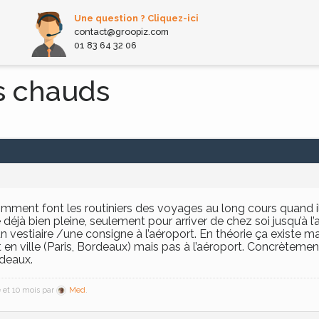
Une question ? Cliquez-ici
contact@groopiz.com
01 83 64 32 06
s chauds
mment font les routiniers des voyages au long cours quand ils
éjà bien pleine, seulement pour arriver de chez soi jusqu’à l
vestiaire /une consigne à l’aéroport. En théorie ça existe m
n ville (Paris, Bordeaux) mais pas à l’aéroport. Concrètement,il
deaux.
ée et 10 mois par
Med
.