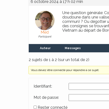
6 octobre 2024 à 17 h 02 min
Une question générale: Co
doudoune dans une valise d
commun) ? Ou dégotter un 
des consignes se trouvant e
Vietnam au départ de Bor
Med
Participant
Auteur
Messages
2 sujets de 1 à 2 (sur un total de 2)
Vous devez être connecté pour répondre à ce sujet.
Identifiant:
Mot de passe:
Rester connecté