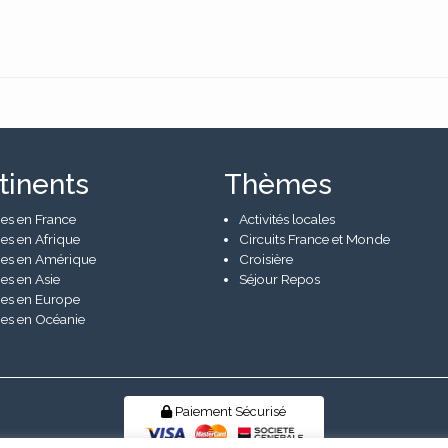
tinents
Thèmes
es en France
Activités locales
es en Afrique
Circuits France et Monde
es en Amérique
Croisière
es en Asie
Séjour Repos
es en Europe
es en Océanie
Paiement Sécurisé