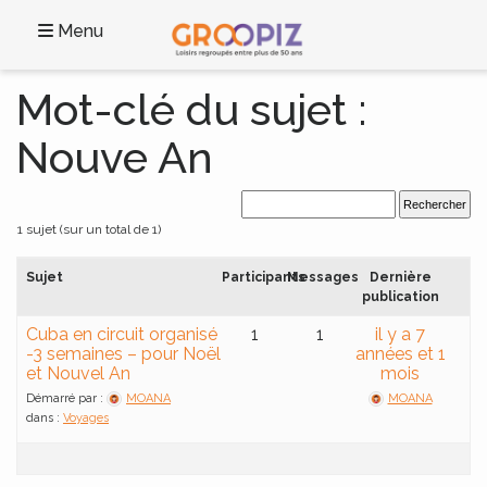
Menu
Mot-clé du sujet :
Nouve An
1 sujet (sur un total de 1)
Sujet
Participants
Messages
Dernière
publication
Cuba en circuit organisé
1
1
il y a 7
-3 semaines – pour Noël
années et 1
et Nouvel An
mois
Démarré par :
MOANA
MOANA
dans :
Voyages