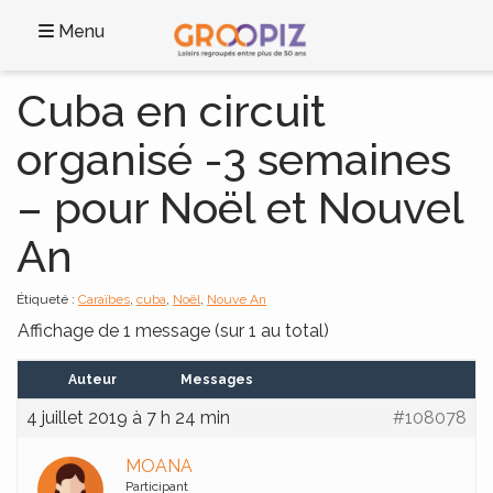
Menu
Cuba en circuit
organisé -3 semaines
– pour Noël et Nouvel
An
Étiqueté :
Caraïbes
,
cuba
,
Noël
,
Nouve An
Affichage de 1 message (sur 1 au total)
Auteur
Messages
4 juillet 2019 à 7 h 24 min
#108078
MOANA
Participant